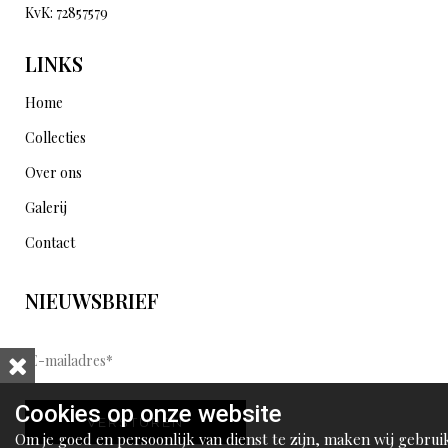
KvK: 72857579
LINKS
Home
Collecties
Over ons
Galerij
Contact
NIEUWSBRIEF
E
-
m
Cookies op onze website
VERSTUREN
a
Om je goed en persoonlijk van dienst te zijn, maken wij gebrui