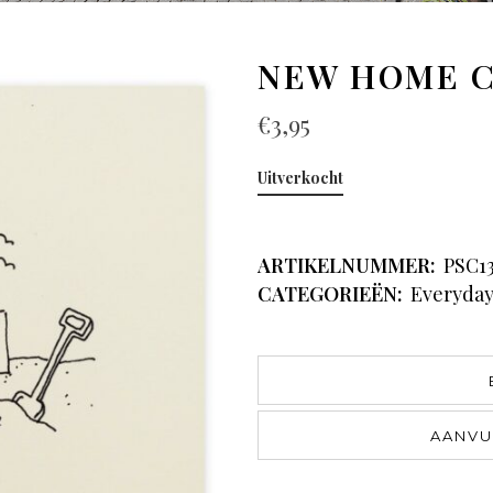
NEW HOME 
€
3,95
Uitverkocht
ARTIKELNUMMER:
PSC1
CATEGORIEËN:
Everyda
AANVU