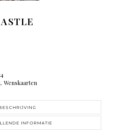
CASTLE
34
y
,
Wenskaarten
BESCHRIJVING
LLENDE INFORMATIE