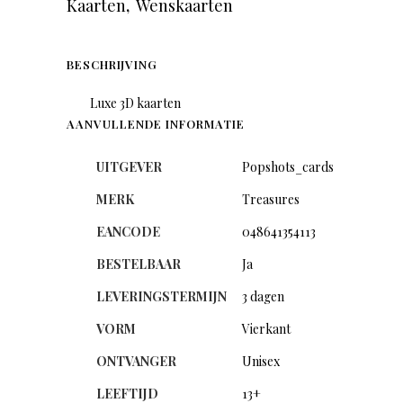
Kaarten
,
Wenskaarten
BESCHRIJVING
Luxe 3D kaarten
AANVULLENDE INFORMATIE
UITGEVER
Popshots_cards
MERK
Treasures
EANCODE
048641354113
BESTELBAAR
Ja
LEVERINGSTERMIJN
3 dagen
VORM
Vierkant
ONTVANGER
Unisex
LEEFTIJD
13+