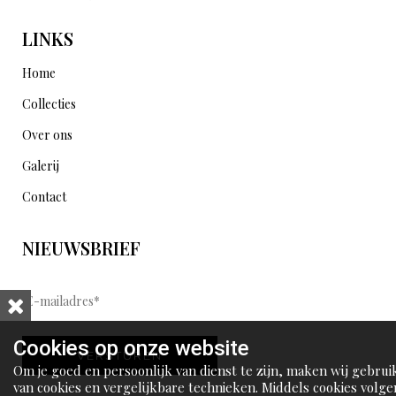
LINKS
Home
Collecties
Over ons
Galerij
Contact
NIEUWSBRIEF
E
-
m
Cookies op onze website
VERSTUREN
a
Om je goed en persoonlijk van dienst te zijn, maken wij gebrui
i
van cookies en vergelijkbare technieken. Middels cookies volge