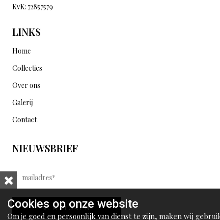
KvK: 72857579
LINKS
Home
Collecties
Over ons
Galerij
Contact
NIEUWSBRIEF
E
-
m
Cookies op onze website
VERSTUREN
a
Om je goed en persoonlijk van dienst te zijn, maken wij gebrui