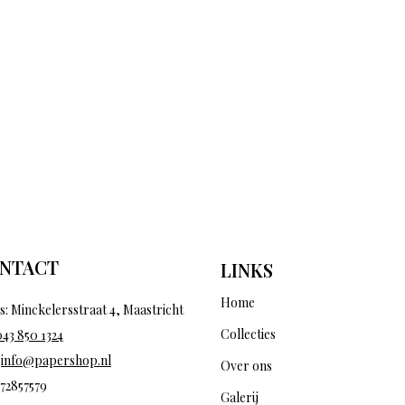
NTACT
LINKS
Home
s: Minckelersstraat 4, Maastricht
Collecties
043 850 1324
:
info@papershop.nl
Over ons
 72857579
Galerij