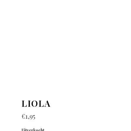
LIOLA
€
1,95
Uitverkocht