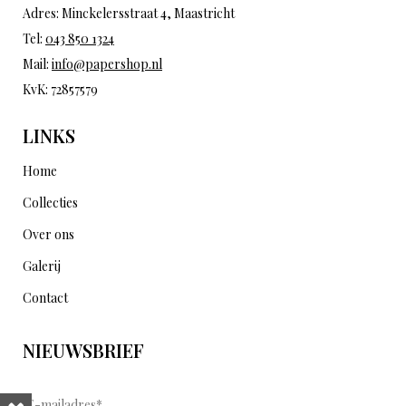
Adres: Minckelersstraat 4, Maastricht
Tel:
043 850 1324
Mail:
info@papershop.nl
KvK: 72857579
LINKS
Home
Collecties
Over ons
Galerij
Contact
NIEUWSBRIEF
E