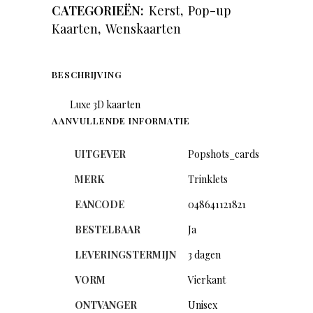
CATEGORIEËN:
Kerst
,
Pop-up
Kaarten
,
Wenskaarten
BESCHRIJVING
Luxe 3D kaarten
AANVULLENDE INFORMATIE
UITGEVER
Popshots_cards
MERK
Trinklets
EANCODE
048641121821
BESTELBAAR
Ja
LEVERINGSTERMIJN
3 dagen
VORM
Vierkant
ONTVANGER
Unisex