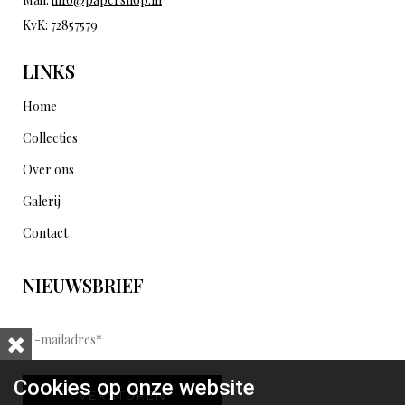
KvK: 72857579
LINKS
Home
Collecties
Over ons
Galerij
Contact
NIEUWSBRIEF
E
-
m
Cookies op onze website
VERSTUREN
a