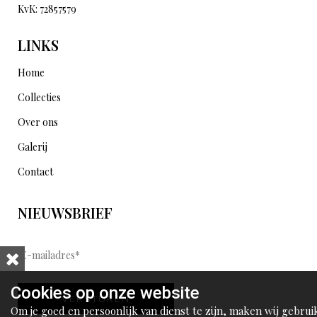
KvK: 72857579
LINKS
Home
Collecties
Over ons
Galerij
Contact
NIEUWSBRIEF
E
-
m
Cookies op onze website
VERSTUREN
a
Om je goed en persoonlijk van dienst te zijn, maken wij gebrui