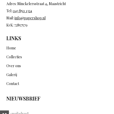
Adres: Minckelersstraat 4, Maastricht
Tel:
043 850 1324
Mail:
info@papershop.nl
KvK: 72857579
LINKS
Home
Collecties
Over ons
Galerij
Contact
NIEUWSBRIEF
E