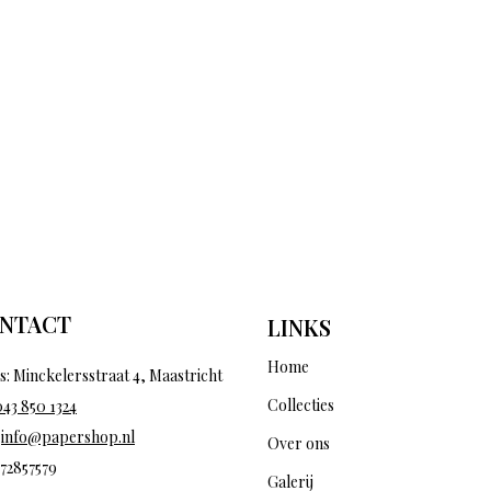
NTACT
LINKS
Home
s: Minckelersstraat 4, Maastricht
Collecties
043 850 1324
:
info@papershop.nl
Over ons
 72857579
Galerij