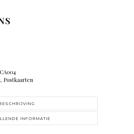
NS
CA004
y
,
Postkaarten
BESCHRIJVING
LLENDE INFORMATIE