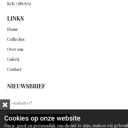
KvK: 72857579
LINKS
Home
Collecties
Over ons
Galerij
Contact
NIEUWSBRIEF
E
-
m
Cookies op onze website
VERSTUREN
a
Om je goed en persoonlijk van dienst te zijn, maken wij gebrui