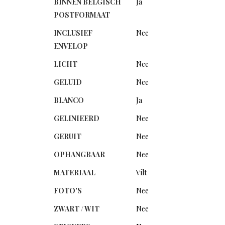
BINNEN BELGISCH
Ja
POSTFORMAAT
INCLUSIEF
Nee
ENVELOP
LICHT
Nee
GELUID
Nee
BLANCO
Ja
GELINIEERD
Nee
GERUIT
Nee
OPHANGBAAR
Nee
MATERIAAL
Vilt
FOTO'S
Nee
ZWART / WIT
Nee