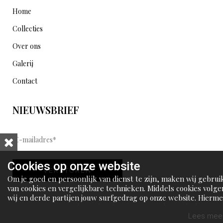
Home
Collecties
Over ons
Galerij
Contact
NIEUWSBRIEF
E
-
m
Cookies op onze website
VERSTUREN
a
Om je goed en persoonlijk van dienst te zijn, maken wij gebrui
i
van cookies en vergelijkbare technieken. Middels cookies volge
wij en derde partijen jouw surfgedrag op onze website. Hierm
l
tonen wij gepersonaliseerde advertenties en dit maakt het voo
a
jou mogelijk om informatie te delen via social media.
Lees meer