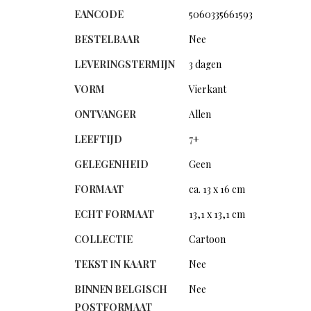
EANCODE
5060335661593
BESTELBAAR
Nee
LEVERINGSTERMIJN
3 dagen
VORM
Vierkant
ONTVANGER
Allen
LEEFTIJD
7+
GELEGENHEID
Geen
FORMAAT
ca. 13 x 16 cm
ECHT FORMAAT
13,1 x 13,1 cm
COLLECTIE
Cartoon
TEKST IN KAART
Nee
BINNEN BELGISCH
Nee
POSTFORMAAT