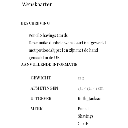
Wenskaarten
BESCHRIJVING
Pencil Shavings Cards.
Deze unike dubbele wenskaart is afgewerkt
met potloodslijpsel en zijn met de hand
gemaakt in de UK
AANVULLENDE INFORMATIE
GEWICHT
12 g
AFMETINGEN
131 × 131 × 1 cm
UITGEVER
Ruth_Jackson
MERK
Pancil
Shavings
Cards