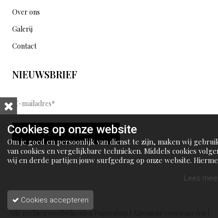
Over ons
Galerij
Contact
NIEUWSBRIEF
E
-
m
Cookies op onze website
VERSTUREN
a
Om je goed en persoonlijk van dienst te zijn, maken wij gebrui
i
van cookies en vergelijkbare technieken. Middels cookies volge
wij en derde partijen jouw surfgedrag op onze website. Hierm
l
tonen wij gepersonaliseerde advertenties en dit maakt het voo
a
jou mogelijk om informatie te delen via social media.
Lees meer
d
Cookies accepteren
r
Alle rechten voorbehouden Papershop |
Algemene voorwaarden
|
e