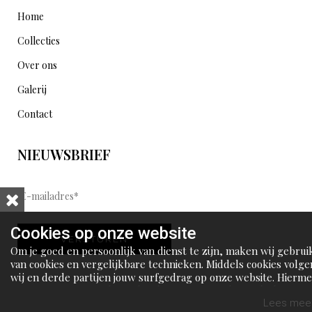
Home
Collecties
Over ons
Galerij
Contact
NIEUWSBRIEF
E
-
m
Cookies op onze website
VERSTUREN
a
Om je goed en persoonlijk van dienst te zijn, maken wij gebrui
i
van cookies en vergelijkbare technieken. Middels cookies volge
wij en derde partijen jouw surfgedrag op onze website. Hierm
l
tonen wij gepersonaliseerde advertenties en dit maakt het voo
a
jou mogelijk om informatie te delen via social media.
Lees meer