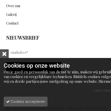
Over ons
Galerij
Contact
NIEUWSBRIEF
E
-
m
Cookies op onze website
VERSTUREN
a
Om je goed en persoonlijk van dienst te zijn, maken wij gebrui
i
van cookies en vergelijkbare technieken. Middels cookies volge
wij en derde partijen jouw surfgedrag op onze website. Hierm
l
tonen wij gepersonaliseerde advertenties en dit maakt het voo
a
jou mogelijk om informatie te delen via social media.
Lees meer
d
Cookies accepteren
r
Alle rechten voorbehouden Papershop |
Algemene voorwaarden
|
e