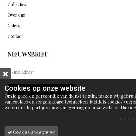
Collecties
Over ons
Galerij
Contact
NIEUWSBRIEF
E
-
m
Cookies op onze website
VERSTUREN
a
Om je goed en persoonlijk van dienst te zijn, maken wij gebrui
i
van cookies en vergelijkbare technieken. Middels cookies volge
wij en derde partijen jouw surfgedrag op onze website. Hierm
l
tonen wij gepersonaliseerde advertenties en dit maakt het voo
a
jou mogelijk om informatie te delen via social media.
Lees meer
d
Cookies accepteren
r