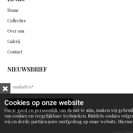
Home
Collecties
Over ons
Galerij
Contact
NIEUWSBRIEF
E
-
m
Cookies op onze website
VERSTUREN
a
Om je goed en persoonlijk van dienst te zijn, maken wij gebrui
i
van cookies en vergelijkbare technieken. Middels cookies volge
wij en derde partijen jouw surfgedrag op onze website. Hierm
l
tonen wij gepersonaliseerde advertenties en dit maakt het voo
a
jou mogelijk om informatie te delen via social media.
Lees meer