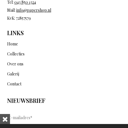
Tel:
043 850 1324
Mail:
info@papershop.nl
KvK: 72857579
LINKS
Home
Collecties
Over ons
Galerij
Contact
NIEUWSBRIEF
E
-