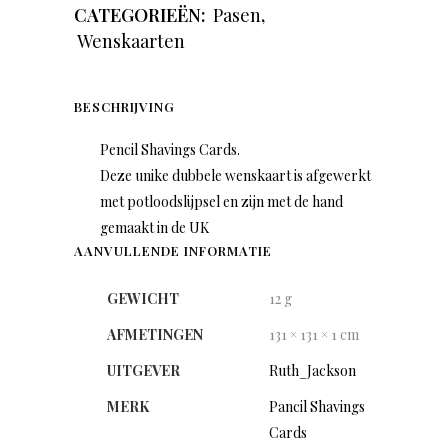
CATEGORIEËN:
Pasen
,
Wenskaarten
BESCHRIJVING
Pencil Shavings Cards.
Deze unike dubbele wenskaart is afgewerkt
met potloodslijpsel en zijn met de hand
gemaakt in de UK
AANVULLENDE INFORMATIE
GEWICHT
12 g
AFMETINGEN
131 × 131 × 1 cm
UITGEVER
Ruth_Jackson
MERK
Pancil Shavings
Cards