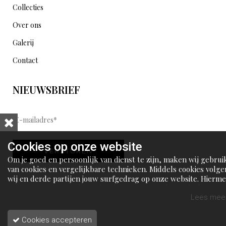
Collecties
Over ons
Galerij
Contact
NIEUWSBRIEF
E
-
m
Cookies op onze website
VERSTUREN
a
Om je goed en persoonlijk van dienst te zijn, maken wij gebrui
i
van cookies en vergelijkbare technieken. Middels cookies volge
wij en derde partijen jouw surfgedrag op onze website. Hierm
l
tonen wij gepersonaliseerde advertenties en dit maakt het voo
a
jou mogelijk om informatie te delen via social media.
Lees meer
d
Cookies accepteren
r