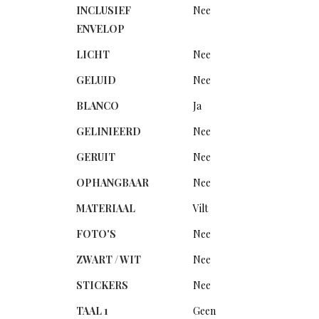
INCLUSIEF
Nee
ENVELOP
LICHT
Nee
GELUID
Nee
BLANCO
Ja
GELINIEERD
Nee
GERUIT
Nee
OPHANGBAAR
Nee
MATERIAAL
Vilt
FOTO'S
Nee
ZWART / WIT
Nee
STICKERS
Nee
TAAL 1
Geen