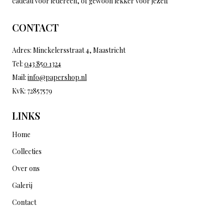
cadeau voor iedereen, of gewoon lekker voor jezelf
CONTACT
Adres: Minckelersstraat 4, Maastricht
Tel:
043 850 1324
Mail:
info@papershop.nl
KvK: 72857579
LINKS
Home
Collecties
Over ons
Galerij
Contact