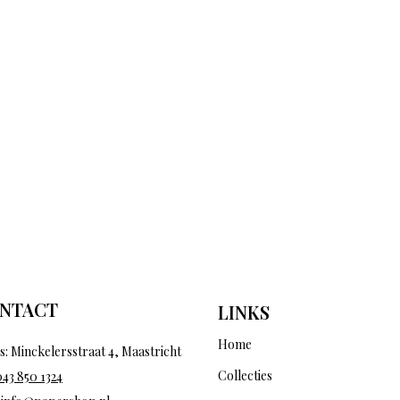
NTACT
LINKS
Home
s: Minckelersstraat 4, Maastricht
Collecties
043 850 1324