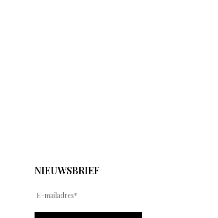
NIEUWSBRIEF
E
-
m