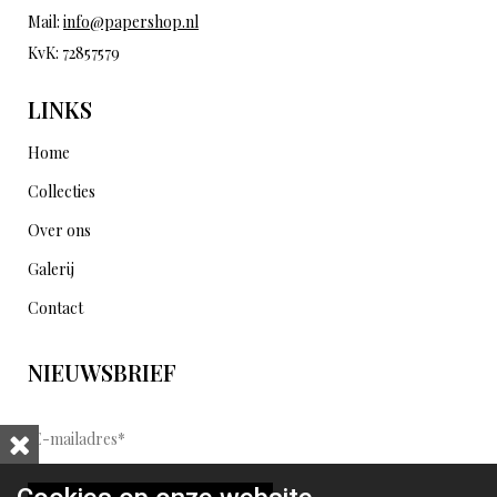
Mail:
info@papershop.nl
KvK: 72857579
LINKS
Home
Collecties
Over ons
Galerij
Contact
NIEUWSBRIEF
E
-
m