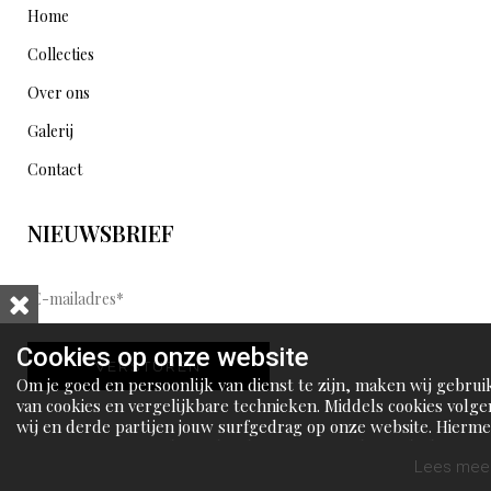
Home
Collecties
Over ons
Galerij
Contact
NIEUWSBRIEF
E
-
m
Cookies op onze website
VERSTUREN
a
Om je goed en persoonlijk van dienst te zijn, maken wij gebrui
i
van cookies en vergelijkbare technieken. Middels cookies volge
wij en derde partijen jouw surfgedrag op onze website. Hierm
l
tonen wij gepersonaliseerde advertenties en dit maakt het voo
a
jou mogelijk om informatie te delen via social media.
Lees meer