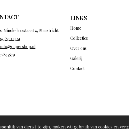
NTACT
LINKS
Home
s: Minckelersstraat 4, Maastricht
Collecties
043 850 1324
:
info@papershop.nl
Over ons
 72857579
Galerij
Contact
oonlijk van dienst te zijn, maken wij gebruik van cookies en verg