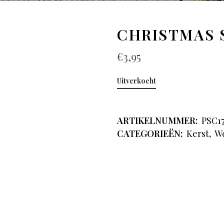
CHRISTMAS 
€
3,95
Uitverkocht
ARTIKELNUMMER:
PSC1
CATEGORIEËN:
Kerst
,
W