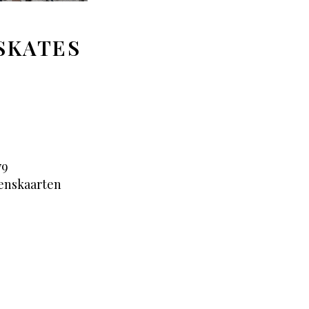
SKATES
79
enskaarten