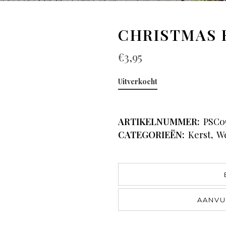
CHRISTMAS 
€
3,95
Uitverkocht
ARTIKELNUMMER:
PSC0
CATEGORIEËN:
Kerst
,
W
AANVU