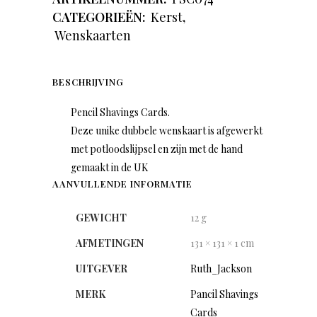
CATEGORIEËN:
Kerst
,
Wenskaarten
BESCHRIJVING
Pencil Shavings Cards.
Deze unike dubbele wenskaart is afgewerkt
met potloodslijpsel en zijn met de hand
gemaakt in de UK
AANVULLENDE INFORMATIE
GEWICHT
12 g
AFMETINGEN
131 × 131 × 1 cm
UITGEVER
Ruth_Jackson
MERK
Pancil Shavings
Cards