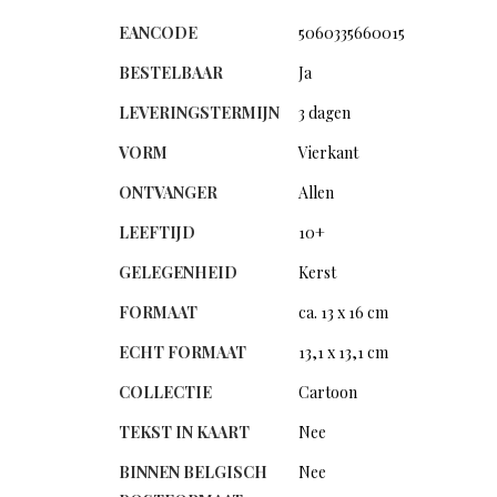
EANCODE
5060335660015
BESTELBAAR
Ja
LEVERINGSTERMIJN
3 dagen
VORM
Vierkant
ONTVANGER
Allen
LEEFTIJD
10+
GELEGENHEID
Kerst
FORMAAT
ca. 13 x 16 cm
ECHT FORMAAT
13,1 x 13,1 cm
COLLECTIE
Cartoon
TEKST IN KAART
Nee
BINNEN BELGISCH
Nee