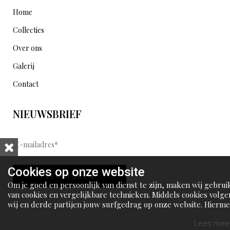
Home
Collecties
Over ons
Galerij
Contact
NIEUWSBRIEF
E
-
m
Cookies op onze website
VERSTUREN
a
Om je goed en persoonlijk van dienst te zijn, maken wij gebrui
i
van cookies en vergelijkbare technieken. Middels cookies volge
wij en derde partijen jouw surfgedrag op onze website. Hierm
l
tonen wij gepersonaliseerde advertenties en dit maakt het voo
a
jou mogelijk om informatie te delen via social media.
Lees meer