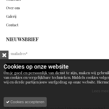
Over ons
Galerij
Contact
NIEUWSBRIEF
E
-
m
Cookies op onze website
VERSTUREN
a
Om je goed en persoonlijk van dienst te zijn, maken wij gebrui
i
van cookies en vergelijkbare technieken. Middels cookies volge
wij en derde partijen jouw surfgedrag op onze website. Hierm
l
tonen wij gepersonaliseerde advertenties en dit maakt het voo
a
jou mogelijk om informatie te delen via social media.
Lees meer
d
Cookies accepteren
r
Alle rechten voorbehouden Papershop |
Algemene voorwaarden
|