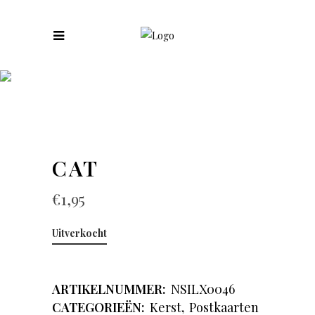
COLLECTIES
CAT
€
1,95
Uitverkocht
ARTIKELNUMMER:
NSILX0046
CATEGORIEËN:
Kerst
,
Postkaarten