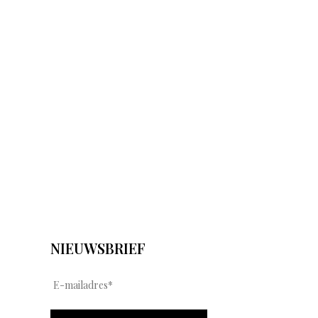
NIEUWSBRIEF
E
-
m