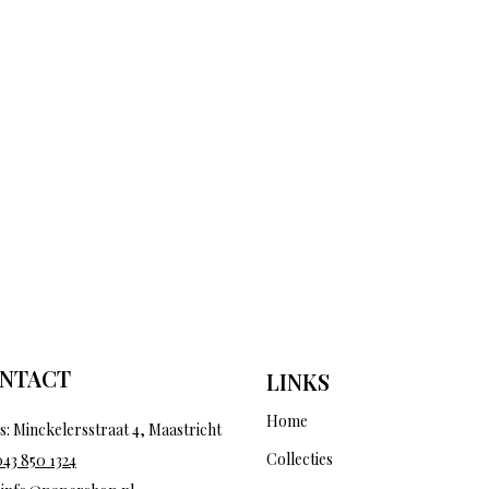
NTACT
LINKS
Home
s: Minckelersstraat 4, Maastricht
Collecties
043 850 1324