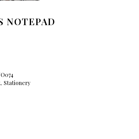
S NOTEPAD
O074
y
,
Stationery