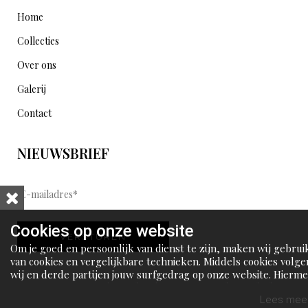
Home
Collecties
Over ons
Galerij
Contact
NIEUWSBRIEF
E
-
m
Cookies op onze website
VERSTUREN
a
Om je goed en persoonlijk van dienst te zijn, maken wij gebrui
i
van cookies en vergelijkbare technieken. Middels cookies volge
wij en derde partijen jouw surfgedrag op onze website. Hierm
l
tonen wij gepersonaliseerde advertenties en dit maakt het voo
a
jou mogelijk om informatie te delen via social media.
Lees meer