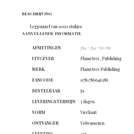
BESCHRIJVING
Legpuzzel van 1000 stukjes
AANVULLENDE INFORMATIE
AFMETINGEN
254 × 254 × 50 cm
UITGEVER
Flametree_Publishing
MERK
Flametree Publishing
EANCODE
9781786646385
BESTELBAAR
Ja
LEVERINGSTERMIJN
3 dagen
VORM
Vierkant
ONTVANGER
Volwassenen
LEEFTIJD
13+