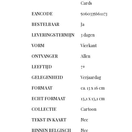
Cards
EANCODE
5060335661173
BESTELBAAR
Ja
LEVERINGSTERMIJN
3 dagen
VORM
Vierkant
ONTVANGER
Allen
LEEFTIJD
7+
GELEGENHEID
Verjaardag
FORMAAT
ca. 13 x 16 cm
ECHT FORMAAT
13,1 x 13,1 cm
COLLECTIE
Cartoon
TEKST IN KAART
Nee
BINNEN BELGISCH
Nee