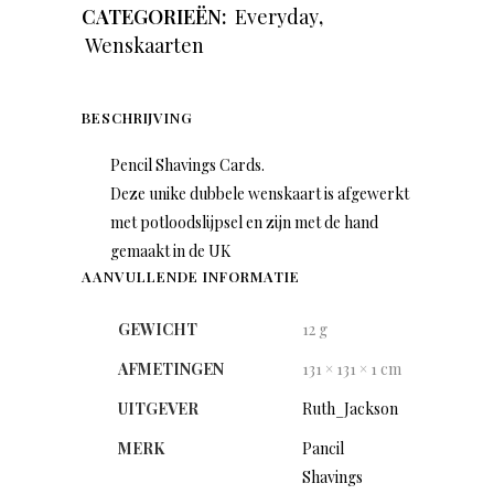
CATEGORIEËN:
Everyday
,
Wenskaarten
BESCHRIJVING
Pencil Shavings Cards.
Deze unike dubbele wenskaart is afgewerkt
met potloodslijpsel en zijn met de hand
gemaakt in de UK
AANVULLENDE INFORMATIE
GEWICHT
12 g
AFMETINGEN
131 × 131 × 1 cm
UITGEVER
Ruth_Jackson
MERK
Pancil
Shavings