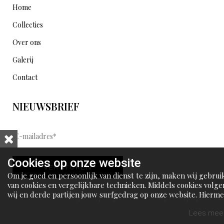
Home
Collecties
Over ons
Galerij
Contact
NIEUWSBRIEF
E
-
m
Cookies op onze website
VERSTUREN
a
Om je goed en persoonlijk van dienst te zijn, maken wij gebrui
i
van cookies en vergelijkbare technieken. Middels cookies volge
wij en derde partijen jouw surfgedrag op onze website. Hierm
l
tonen wij gepersonaliseerde advertenties en dit maakt het voo
a
jou mogelijk om informatie te delen via social media.
Lees meer