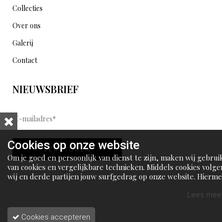
Collecties
Over ons
Galerij
Contact
NIEUWSBRIEF
E
-
m
Cookies op onze website
VERSTUREN
a
Om je goed en persoonlijk van dienst te zijn, maken wij gebrui
i
van cookies en vergelijkbare technieken. Middels cookies volge
wij en derde partijen jouw surfgedrag op onze website. Hierm
l
tonen wij gepersonaliseerde advertenties en dit maakt het voo
a
jou mogelijk om informatie te delen via social media.
Lees meer
d
Cookies accepteren
r