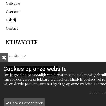
Collecties
Over ons
Galerij
Contact
NIEUWSBRIEF
E
-
m
Cookies op onze website
VERSTUREN
a
Om je goed en persoonlijk van dienst te zijn, maken wij gebrui
i
van cookies en vergelijkbare technieken. Middels cookies volge
wij en derde partijen jouw surfgedrag op onze website. Hierm
l
tonen wij gepersonaliseerde advertenties en dit maakt het voo
a
jou mogelijk om informatie te delen via social media.
Lees meer
d
Cookies accepteren
r