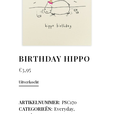
BIRTHDAY HIPPO
€
3,95
Uitverkocht
ARTIKELNUMMER:
PSC170
CATEGORIEËN:
Everyday
,