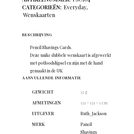
CATEGORIEËN:
Everyday
,
Wenskaarten
BESCHRIJVING
Pencil Shavings Cards.
Deze unike dubbele wenskaart is afgewerkt
met potloodslijpsel en zijn met de hand
gemaakt in de UK
AANVULLENDE INFORMATIE
GEWICHT
12 g
AFMETINGEN
131 × 131 × 1 cm
UITGEVER
Ruth_Jackson
MERK
Pancil
Shavings