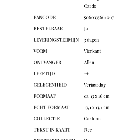
Cards
EANCODE
5060335661067
BESTELBAAR
Ja
LEVERINGSTERMIJN
3 dagen
VORM
Vierkant
ONTVANGER
Allen
LEEFTIJD
7+
GELEGENHEID
Verjaardag
FORMAAT
ca. 13 x 16 cm
ECHT FORMAAT
13,1 x 13,1 cm
COLLECTIE
Cartoon
TEKST IN KAART
Nee