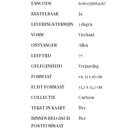
EANCODE
5060335662057
BESTELBAAR
Ja
LEVERINGSTERMIJN
3 dagen
VORM
Vierkant
ONTVANGER
Allen
LEEFTIJD
7+
GELEGENHEID
Verjaardag
FORMAAT
ca. 13 x 16 cm
ECHT FORMAAT
13,1 x 13,1 cm
COLLECTIE
Cartoon
TEKST IN KAART
Nee
BINNEN BELGISCH
Nee
POSTFORMAAT