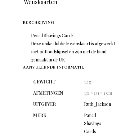
Wenskaarten
BESCHRIJVING
Pencil Shavings Cards.
Deze unike dubbele wenskaart is afgewerkt
met potloodslijpsel en zijn met de hand
gemaakt in de UK
AANVULLENDE INFORMATIE
GEWICHT
12 g
AFMETINGEN
131 × 131 × 1 cm
UITGEVER
Ruth_Jackson
MERK
Pancil
Shavings
Cards