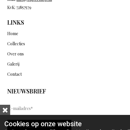
KvK: 72857579
LINKS
Home
Collecties
Over ons
Galerij
Contact
NIEUWSBRIEF
E
-
m
Cookies op onze website
VERSTUREN
a