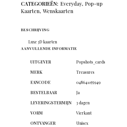
CATEGORIEËN:
Everyday
,
Pop-up
Kaarten
,
Wenskaarten
BESCHRIJVING
Luxe 3D kaarten
AANVULLENDE INFORMATIE
UITGEVER
Popshots_cards
MERK
Treasures
EANCODE
048641155949
BESTELBAAR
Ja
LEVERINGSTERMIJN
3 dagen
VORM
Vierkant
ONTVANGER
Unisex