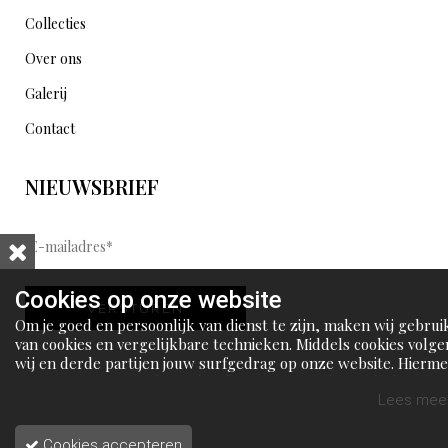
Collecties
Over ons
Galerij
Contact
NIEUWSBRIEF
E
-
m
Cookies op onze website
VERSTUREN
a
Om je goed en persoonlijk van dienst te zijn, maken wij gebrui
i
van cookies en vergelijkbare technieken. Middels cookies volge
wij en derde partijen jouw surfgedrag op onze website. Hierm
l
tonen wij gepersonaliseerde advertenties en dit maakt het voo
a
jou mogelijk om informatie te delen via social media.
Lees meer
d
Cookies accepteren