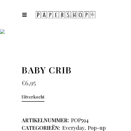
COLLECTIES
BABY CRIB
€
6,95
Uitverkocht
ARTIKELNUMMER:
POP594
CATEGORIEËN:
Everyday
,
Pop-up