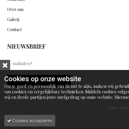
Over ons
Galerij
Contact
NIEUWSBRIEF
E
-
m
Cookies op onze website
VERSTUREN
a
Om je goed en persoonlijk van dienst te zijn, maken wij gebrui
i
van cookies en vergelijkbare technieken. Middels cookies volge
wij en derde partijen jouw surfgedrag op onze website. Hierm
l
tonen wij gepersonaliseerde advertenties en dit maakt het voo
a
jou mogelijk om informatie te delen via social media.
Lees meer
d
Cookies accepteren
r
Alle rechten voorbehouden Papershop |
Algemene voorwaarden
|