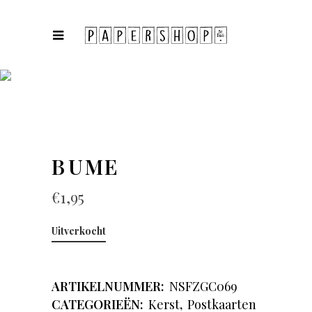
COLLECTIES
BUME
€
1,95
Uitverkocht
ARTIKELNUMMER:
NSFZGC069
CATEGORIEËN:
Kerst
,
Postkaarten