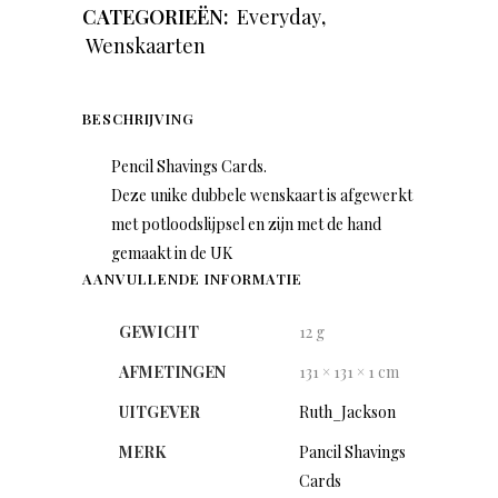
CATEGORIEËN:
Everyday
,
Wenskaarten
BESCHRIJVING
Pencil Shavings Cards.
Deze unike dubbele wenskaart is afgewerkt
met potloodslijpsel en zijn met de hand
gemaakt in de UK
AANVULLENDE INFORMATIE
GEWICHT
12 g
AFMETINGEN
131 × 131 × 1 cm
UITGEVER
Ruth_Jackson
MERK
Pancil Shavings
Cards