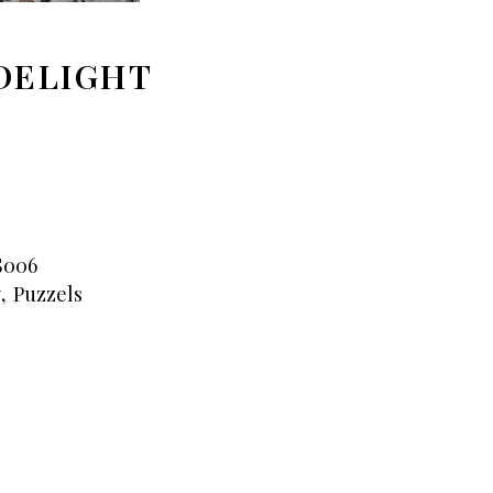
 DELIGHT
S006
y
,
Puzzels