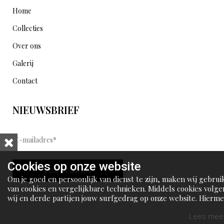
Home
Collecties
Over ons
Galerij
Contact
NIEUWSBRIEF
E
-
m
Cookies op onze website
VERSTUREN
a
Om je goed en persoonlijk van dienst te zijn, maken wij gebrui
i
van cookies en vergelijkbare technieken. Middels cookies volge
wij en derde partijen jouw surfgedrag op onze website. Hierm
l
tonen wij gepersonaliseerde advertenties en dit maakt het voo
a
jou mogelijk om informatie te delen via social media.
Lees meer