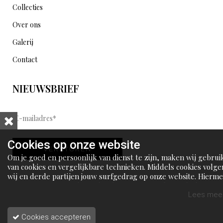
Collecties
Over ons
Galerij
Contact
NIEUWSBRIEF
E
-
m
Cookies op onze website
VERSTUREN
a
Om je goed en persoonlijk van dienst te zijn, maken wij gebrui
i
van cookies en vergelijkbare technieken. Middels cookies volge
wij en derde partijen jouw surfgedrag op onze website. Hierm
l
tonen wij gepersonaliseerde advertenties en dit maakt het voo
a
jou mogelijk om informatie te delen via social media.
Lees meer
d
Cookies accepteren
r