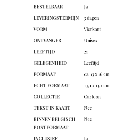
BESTELBAAR
Ja
LEVERINGSTERMIJN
3 dagen
VORM
Vierkant
ONTVANGER
Unisex
LEEFTIJD
21
GELEGENHEID
Leeftijd
FORMAAT
ca. 13 x 16 cm
ECHT FORMAAT
13,1 x 13,1 cm
COLLECTIE
Cartoon
TEKST IN KAART
Nee
BINNEN BELGISCH
Nee
POSTFORMAAT
INCLUSIEF
Ja