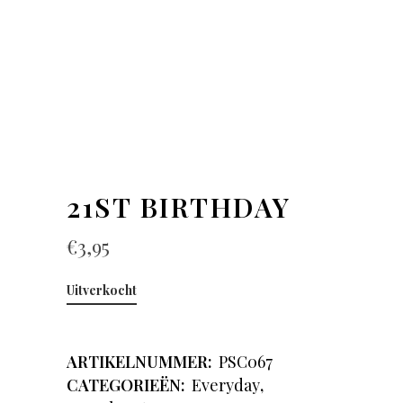
21ST BIRTHDAY
€
3,95
Uitverkocht
ARTIKELNUMMER:
PSC067
CATEGORIEËN:
Everyday
,