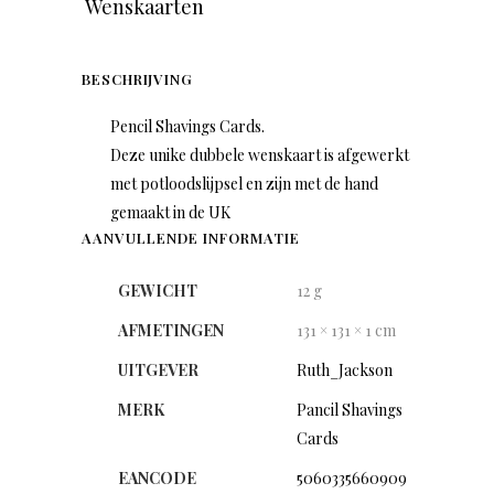
Wenskaarten
BESCHRIJVING
Pencil Shavings Cards.
Deze unike dubbele wenskaart is afgewerkt
met potloodslijpsel en zijn met de hand
gemaakt in de UK
AANVULLENDE INFORMATIE
GEWICHT
12 g
AFMETINGEN
131 × 131 × 1 cm
UITGEVER
Ruth_Jackson
MERK
Pancil Shavings
Cards
EANCODE
5060335660909