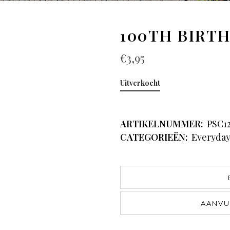
100TH BIRT
€
3,95
Uitverkocht
ARTIKELNUMMER:
PSC1
CATEGORIEËN:
Everyda
AANVU