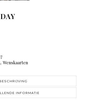
HDAY
27
y
,
Wenskaarten
BESCHRIJVING
LLENDE INFORMATIE